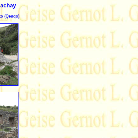
hay
ko (Qenqo).